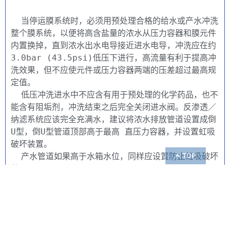
  当停运膜系统时，必须用预处理合格的给水或产水冲洗
整个膜系统，以便将高含盐量的浓水从压力容器和膜元件
内置换掉，直到浓水出水电导接近进水电导，冲洗应在约
3.0bar (43.5psi)低压下进行，高流量有利于提高冲
洗效果，但不应使元件或压力容器两端的压差超过最高规
定值。
  低压冲洗进水中不应含有用于预处理的化学药品，也不
能含有阻垢剂，冲洗结束之后完全关闭进水阀。反渗透／
纳滤系统应该完全充满水，建议将浓水排放管道设置成倒
U型，倒U型管道顶部高于最高 直压力容器，并设置虹吸
破坏装置。
TOP
  产水管道如果高于水箱水位，同样应设置防止虹吸破坏
装置。
  当系统必须停运48小时以上时，必须注意防止膜元件
干燥，元件干燥后会出现产水量的不可逆下降。采用适宜
的保护措施防止微生物滋生或每24小时进行定期冲洗。